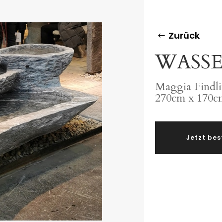
Zurück
WASSER
Maggia Findli
270cm x 170c
Jetzt bes