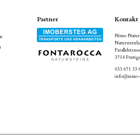
Partner
Kontakt
Nimo Naturs
en
Natursteinh
n
Parallelstras
3714 Frutig
033 671 33 
info@nimo-n