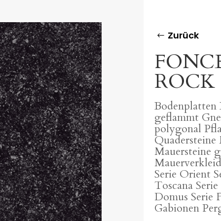
Zurück
FONC
ROCK 
Bodenplatten 
geflammt Gne
polygonal Pfl
Quadersteine 
Mauersteine g
Mauerverkleid
Serie Orient S
Toscana Serie
Domus Serie F
Gabionen Perg