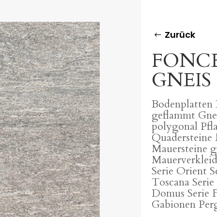
Zurück
FONC
GNEIS 
Bodenplatten 
geflammt Gne
polygonal Pfl
Quadersteine 
Mauersteine g
Mauerverkleid
Serie Orient S
Toscana Serie
Domus Serie F
Gabionen Perg