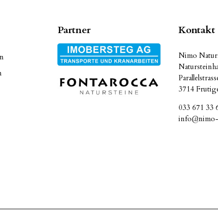
Partner
Kontakt
Nimo Naturs
en
Natursteinh
n
Parallelstras
3714 Frutig
033 671 33 
info@nimo-n