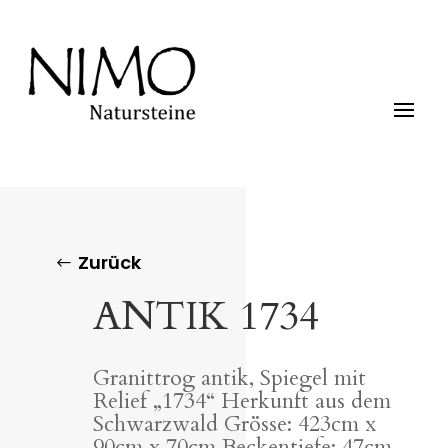
Zurück
ANTIK 1734
Granittrog antik, Spiegel mit
Relief „1734“ Herkunft aus dem
Schwarzwald Grösse: 423cm x
90cm x 70cm Beckentiefe: 47cm